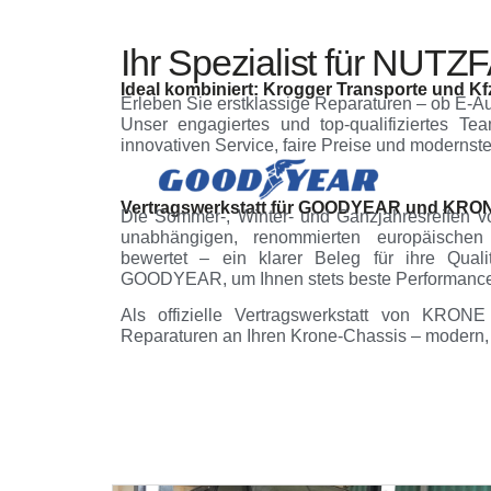
Ihr Spezialist für NU
Ideal kombiniert: Krogger Transporte und Kf
Erleben Sie erstklassige Reparaturen – ob E-Au
Unser engagiertes und top-qualifiziertes Tea
innovativen Service, faire Preise und modernste
Vertragswerkstatt für GOODYEAR und KRO
Die Sommer-, Winter- und Ganzjahresreifen 
unabhängigen, renommierten europäischen 
bewertet – ein klarer Beleg für ihre Qualitä
GOODYEAR, um Ihnen stets beste Performance 
Als offizielle Vertragswerkstatt von KRON
Reparaturen an Ihren Krone-Chassis – modern, 