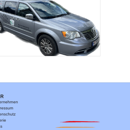
ER
ernehmen
ressum
enschutz
erie
ks